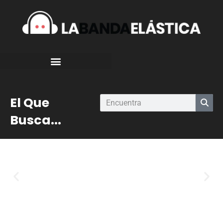
El Que
Busca...