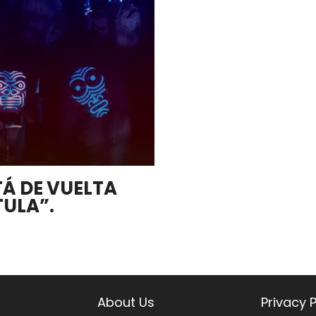
Á DE VUELTA
TULA”.
About Us
Privacy P