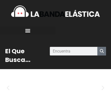
El Que
Busca...