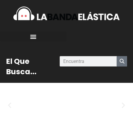
El Que
Busca...