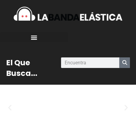
El Que
Busca...