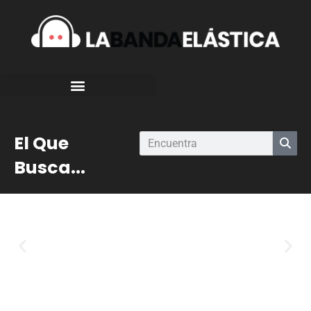
El Que
Busca...