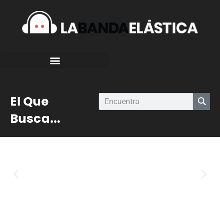
El Que
Busca...