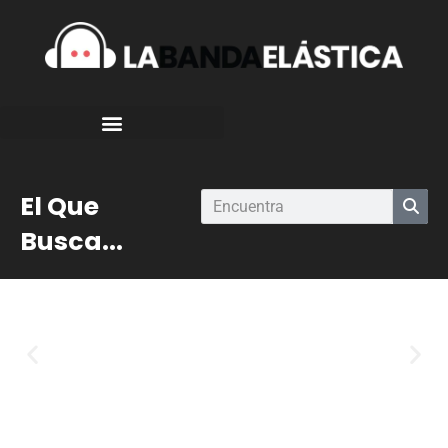
El Que
Busca...