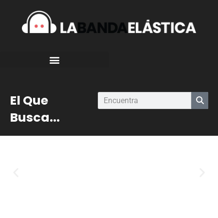
El Que
Busca...