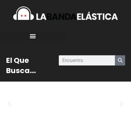
El Que
Busca...