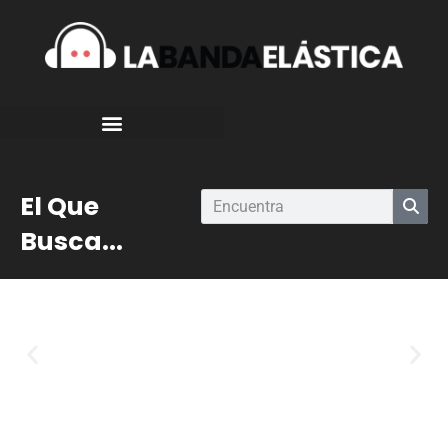
El Que
Busca...