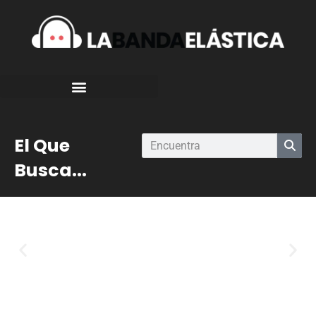
El Que
Busca...