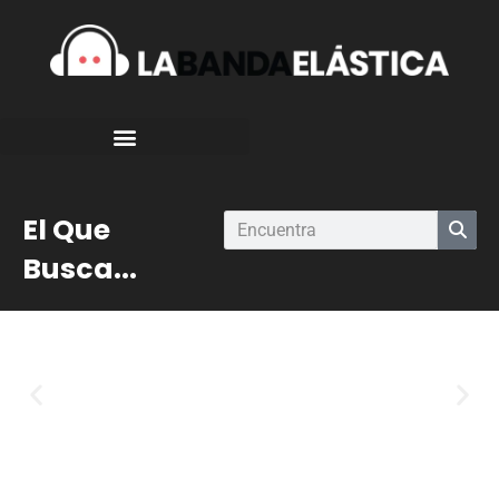
El Que
Busca...