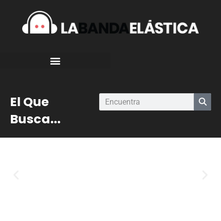
El Que
Busca...