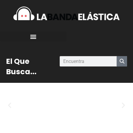
El Que
Busca...