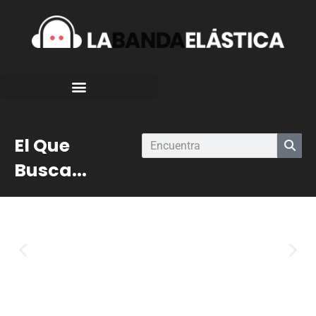
El Que
Busca...