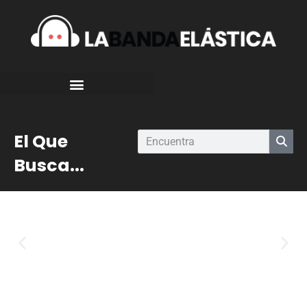
El Que
Busca...