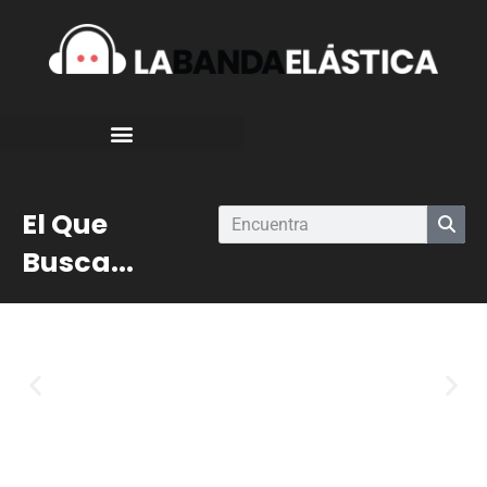
El Que
Busca...