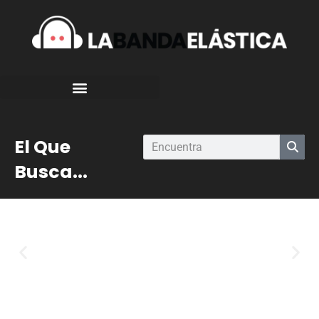
El Que
Busca...