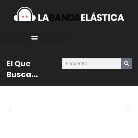
El Que
Busca...