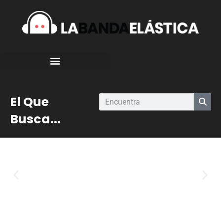
El Que
Busca...