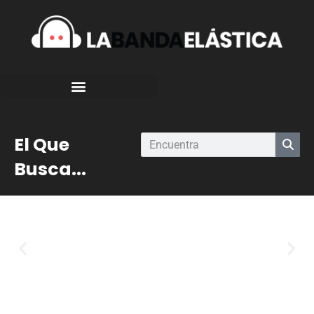
El Que
Busca...