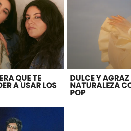
ERA QUE TE
DULCE Y AGRAZ
ER A USAR LOS
NATURALEZA C
POP