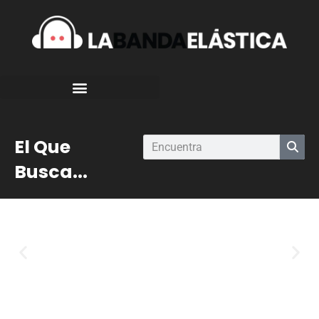
El Que
Busca...