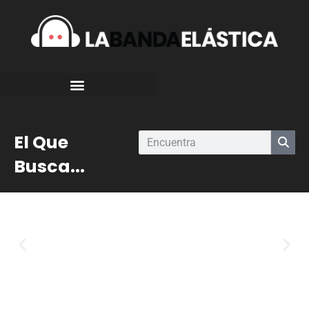
El Que
Busca...