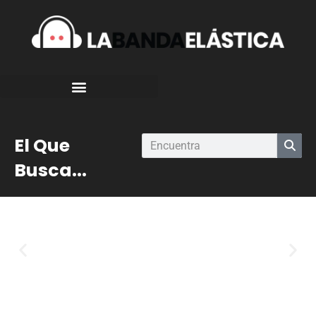
El Que
Busca...