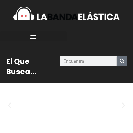
El Que
Busca...