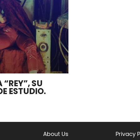
“REY”, SU
E ESTUDIO.
About Us
Privacy P