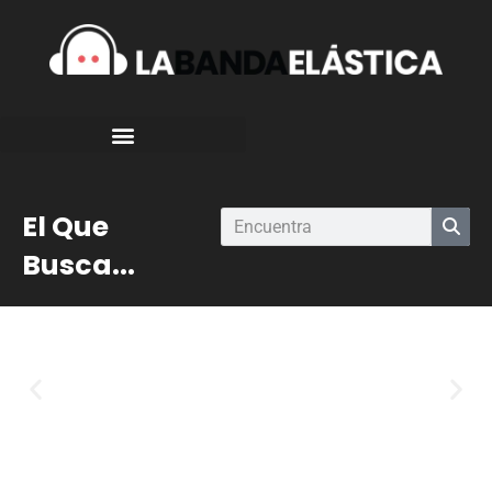
El Que
Busca...