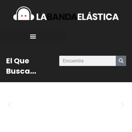
El Que
Busca...