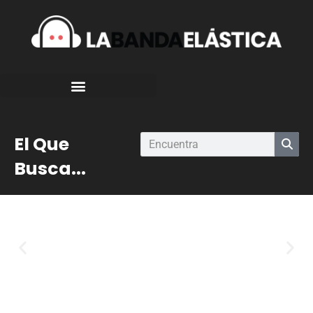
El Que
Busca...