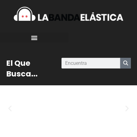
El Que
Busca...