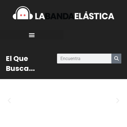
El Que
Busca...