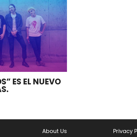
S” ES EL NUEVO
S.
About Us
Privacy P