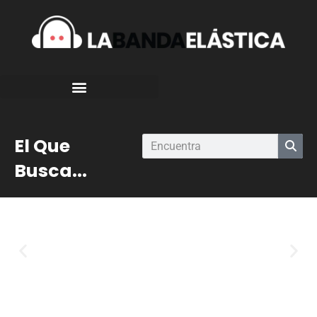
El Que
Busca...