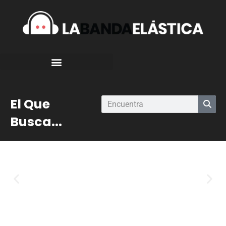
El Que
Busca...