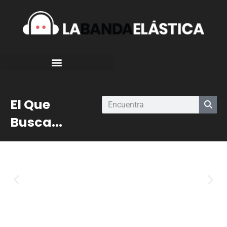
El Que
Busca...