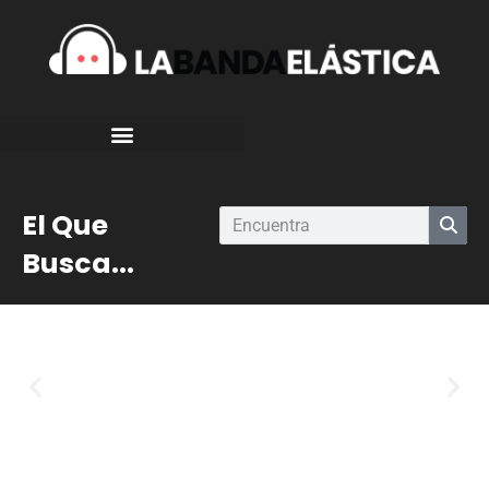
El Que
Busca...