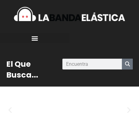
El Que
Busca...