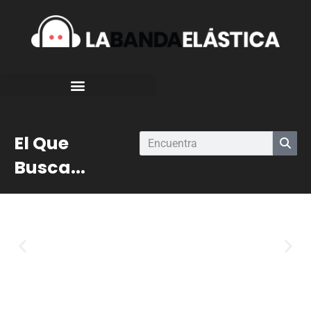
El Que
Busca...