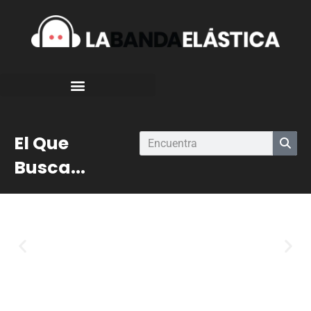
El Que
Busca...