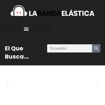
El Que
Busca...