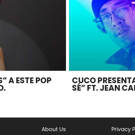
S” A ESTE POP
CUCO PRESENTA
O.
SÉ” FT. JEAN CA
About Us
Privacy P