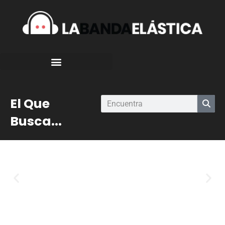
El Que
Busca...