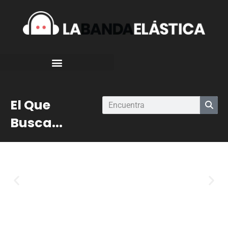
El Que
Busca...