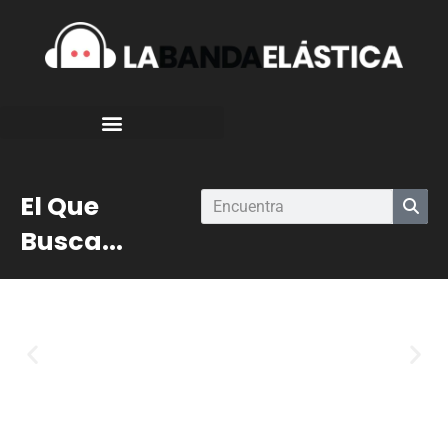
El Que
Busca...