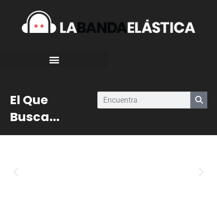
El Que
Busca...