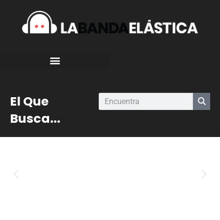
El Que
Busca...