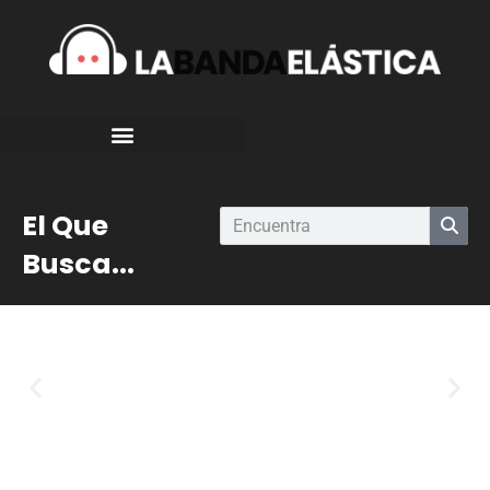
El Que
Busca...