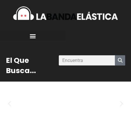
El Que
Busca...